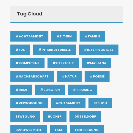
Tag Cloud
#ACHTSAMKEIT
#ELTERN
#FAMILIE
#FUN
#INTERKULTURELLE
#INTERRELIGIÖSE
#KOMPETENZ
#LITERATUR
#MAULANA
#NACHBARSCHAFT
#NATUR
#POESIE
#RUMI
#SENIOREN
#TRAINING
#VERSORGUNG
ACHTSAMKEIT
BESUCH
BEWEGUNG
BÜCHER
DÜSSELDORF
EMPOWERMENT
FILM
FORTBILDUNG