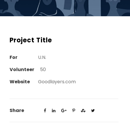
Project Title
For
U.N.
Volunteer
50
Website
Goodlayers.com
Share