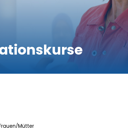
ationskurse
 Frauen/Mütter