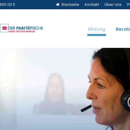
800 121 0
Startseite
Kontakt
Über Uns
P
Bildung
Berat