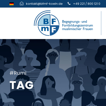
kontakt@bfmf-koeln.de
+49 221 / 800 121 0
#Rumi
TAG