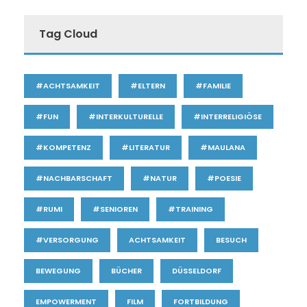
Tag Cloud
#ACHTSAMKEIT
#ELTERN
#FAMILIE
#FUN
#INTERKULTURELLE
#INTERRELIGIÖSE
#KOMPETENZ
#LITERATUR
#MAULANA
#NACHBARSCHAFT
#NATUR
#POESIE
#RUMI
#SENIOREN
#TRAINING
#VERSORGUNG
ACHTSAMKEIT
BESUCH
BEWEGUNG
BÜCHER
DÜSSELDORF
EMPOWERMENT
FILM
FORTBILDUNG