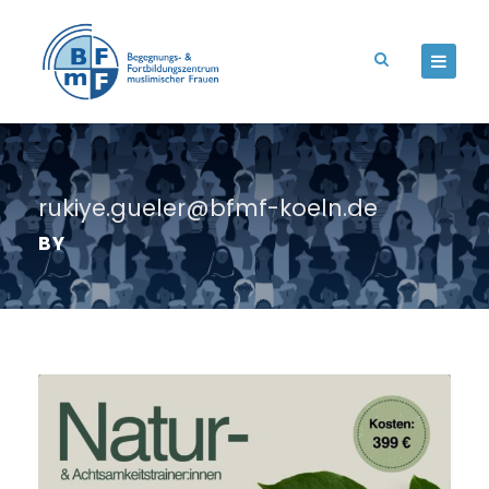
rukiye.gueler@bfmf-koeln.de
BY