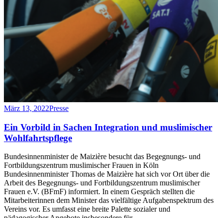
März 13, 2022
Presse
Ein Vor­bild in Sa­chen In­te­gra­ti­on und mus­li­mi­scher
Wohl­fahrts­pfle­ge
Bundesinnenminister de Maizière besucht das Begegnungs- und
Fortbildungszentrum muslimischer Frauen in Köln
Bundesinnenminister Thomas de Maizière hat sich vor Ort über die
Arbeit des Begegnungs- und Fortbildungszentrum muslimischer
Frauen e.V. (BFmF) informiert. In einem Gespräch stellten die
Mitarbeiterinnen dem Minister das vielfältige Aufgabenspektrum des
Vereins vor. Es umfasst eine breite Palette sozialer und
pädagogischer Angebote insbesondere für...