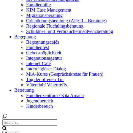
Familienhilfe
KIM Case Management
Migrationsberatung
Orientierungsberatung (Allg II – Beratung)
Regionale Flüchtlingsberatung
Schuldner- und Verbraucherinsolvenzberatung
Begegnung
Begegnungscafés
Familienfest
Gebetsmöglichkeit
Integrationsagentur
Internet-Café
Interreligiöser Dialog
MiA-Kurse (Gesprächskreise für Frauen)
Tag der offenen Tür
Väterclub/ Vätertreffs
Betreuung
Familienzentrum / Kita Amana
Jugendbereich
Kinderbereich