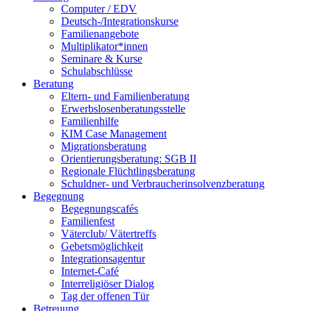
Computer / EDV
Deutsch-/Integrationskurse
Familienangebote
Multiplikator*innen
Seminare & Kurse
Schulabschlüsse
Beratung
Eltern- und Familienberatung
Erwerbslosenberatungsstelle
Familienhilfe
KIM Case Management
Migrationsberatung
Orientierungsberatung: SGB II
Regionale Flüchtlingsberatung
Schuldner- und Verbraucherinsolvenzberatung
Begegnung
Begegnungscafés
Familienfest
Väterclub/ Vätertreffs
Gebetsmöglichkeit
Integrationsagentur
Internet-Café
Interreligiöser Dialog
Tag der offenen Tür
Betreuung