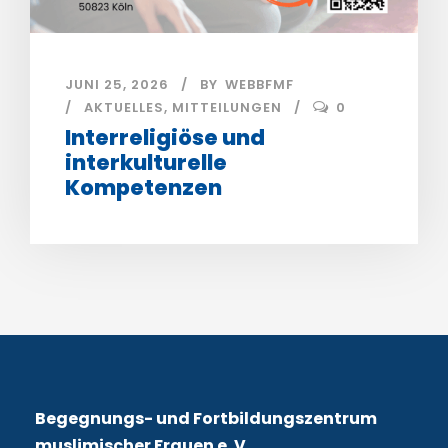
JUNI 25, 2026
BY
WEBBFMF
AKTUELLES
,
MITTEILUNGEN
0
Interreligiöse und
interkulturelle
Kompetenzen
Begegnungs- und Fortbildungszentrum
muslimischer Frauen e. V.