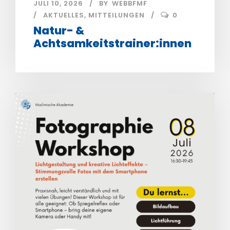
JULI 10, 2026
BY
WEBBFMF
AKTUELLES
,
MITTEILUNGEN
0
Natur- &
Achtsamkeitstrainer:innen