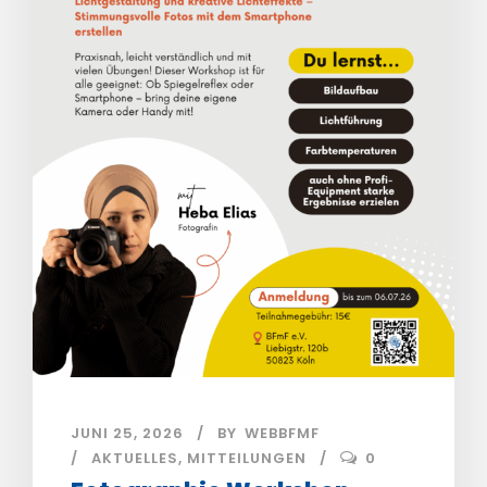
JUNI 25, 2026
BY
WEBBFMF
AKTUELLES
,
MITTEILUNGEN
0