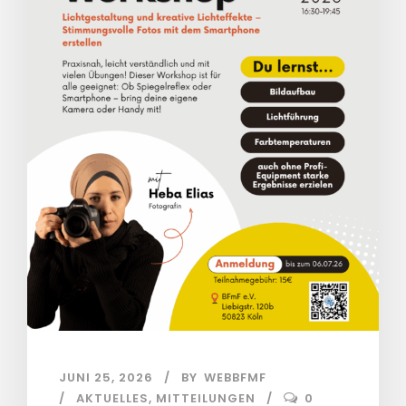
JUNI 25, 2026
BY
WEBBFMF
AKTUELLES
,
MITTEILUNGEN
0