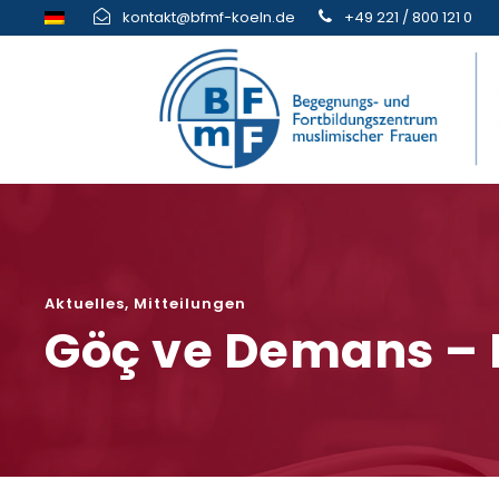
kontakt@bfmf-koeln.de
+49 221 / 800 121 0
Aktuelles
,
Mitteilungen
Göç ve Demans – 