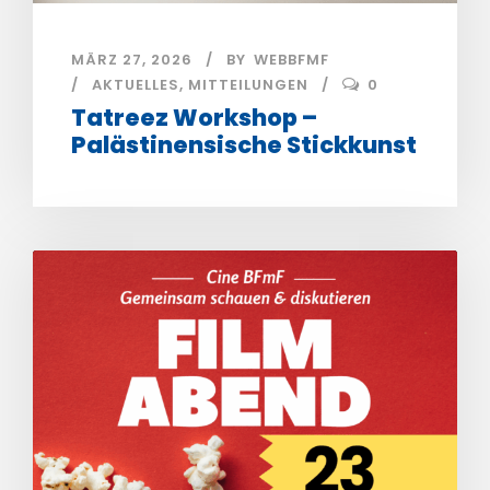
MÄRZ 27, 2026
BY
WEBBFMF
AKTUELLES
,
MITTEILUNGEN
0
Tatreez Workshop –
Palästinensische Stickkunst