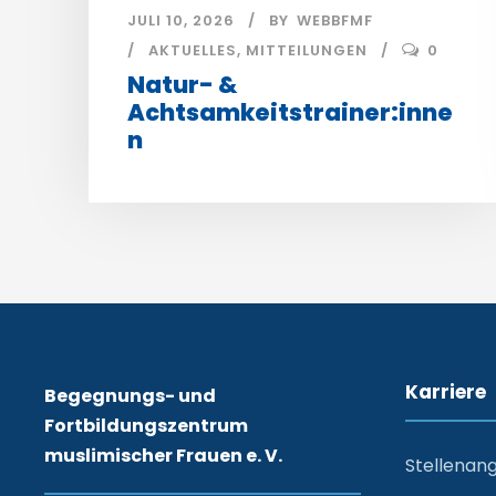
JULI 10, 2026
BY
WEBBFMF
AKTUELLES
,
MITTEILUNGEN
0
Natur- &
Achtsamkeitstrainer:inne
n
Karriere
Begegnungs- und
Fortbildungszentrum
muslimischer Frauen e. V.
Stellenan