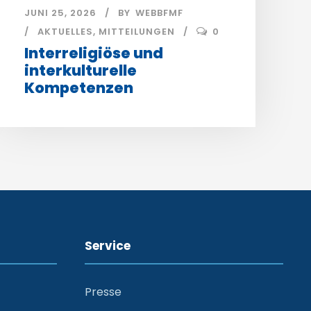
JUNI 25, 2026
BY
WEBBFMF
AKTUELLES
,
MITTEILUNGEN
0
Interreligiöse und
interkulturelle
Kompetenzen
Service
Presse