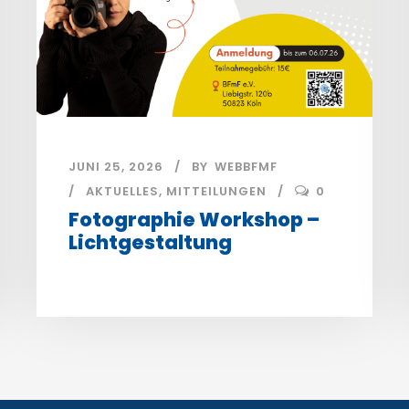
JUNI 25, 2026
BY
WEBBFMF
AKTUELLES
,
MITTEILUNGEN
0
Fotographie Workshop –
Lichtgestaltung