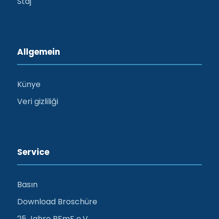
Staj
Allgemein
Künye
Veri gizliliği
Service
Basın
Download Broschüre
25 Jahre BFmF e.V.