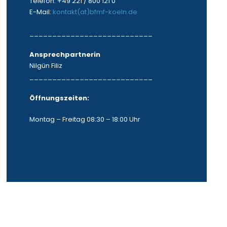
Telefon: +49 221 / 800 121 0
E-Mail:
kontakt(at)bfmf-koeln.de
___________________________
Ansprechpartnerin
Nilgün Filiz
___________________________
Öffnungszeiten:
Montag – Freitag 08:30 – 18:00 Uhr